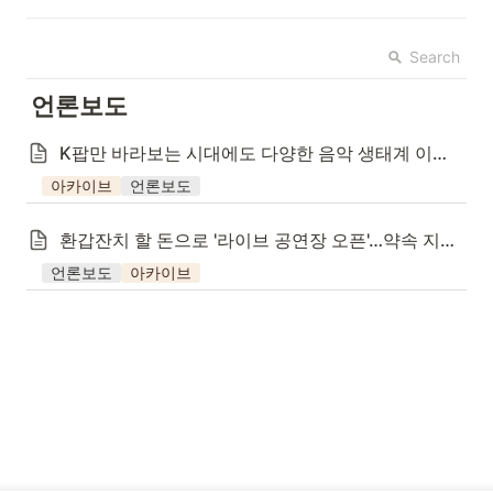
Search
언론보도
K팝만 바라보는 시대에도 다양한 음악 생태계 이끌 #우리의무대를지켜주세요[문소영의 브라운백 미팅]
아카이브
언론보도
환갑잔치 할 돈으로 '라이브 공연장 오픈'…약속 지킨 변호사
언론보도
아카이브