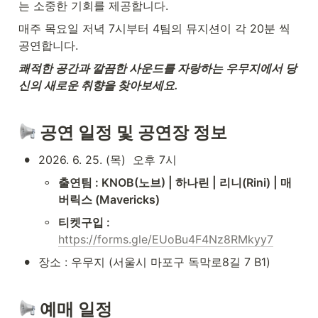
는 소중한 기회를 제공합니다.    
매주 목요일 저녁 7시부터 4팀의 뮤지션이 각 20분 씩 
공연합니다.
쾌적한 공간과 깔끔한 사운드를 자랑하는 우무지에서 당
신의 새로운 취향을 찾아보세요.
 공연 일정 및 공연장 정보
•
2026. 6. 25. (목)  오후 7시 
◦
출연팀 : KNOB(노브) | 하나린 | 리니(Rini) | 매
버릭스 (Mavericks)
◦
티켓구입 : 
https://forms.gle/EUoBu4F4Nz8RMkyy7
•
장소 : 우무지 (서울시 마포구 독막로8길 7 B1)
 예매 일정