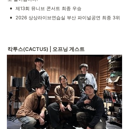
•
제13회 뮤니브 콘서트 최종 우승
•
2026 상상라이브연습실 부산 파이널공연 최종 3위
칵투스(CACTUS) | 오프닝 게스트 