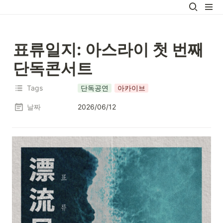
표류일지: 아스라이 첫 번째 
단독콘서트
Tags
단독공연
아카이브
날짜
2026/06/12